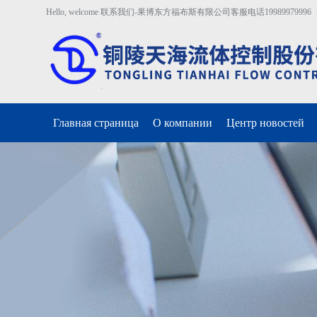
Hello, welcome 联系我们-果博东方福布斯有限公司客服电话19989979996（开户
Главная страница
О компании
Центр новостей