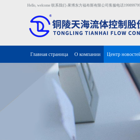
Hello, welcome 联系我们-果博东方福布斯有限公司客服电话19989979996
Главная страница
О компании
Центр новосте