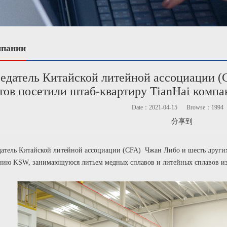
мпании
едатель Китайской литейной ассоциации (
тов посетили штаб-квартиру TianHai ком
Date：2021-04-15
Browse：
1994
分享到
едатель Китайской литейной ассоциации (CFA) Чжан Либо и шесть други
ию KSW, занимающуюся литьем медных сплавов и литейных сплавов из