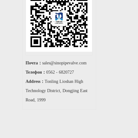
Почта：
sales@sinopipevalve.com
Телефон：
0562 - 6820727
Address：
Tonling Lioshan High
Technology District, Dongjing East
Road, 1999