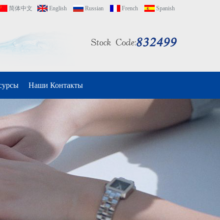
简体中文
English
Russian
French
Spanish
сурсы
Наши Контакты