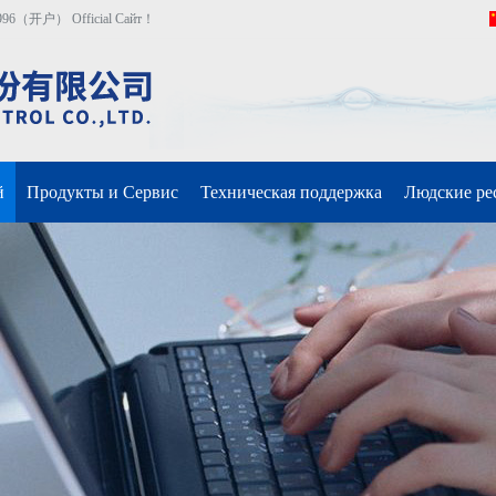
（开户） Official Сайт！
й
Продукты и Сервис
Техническая поддержка
Людские ре