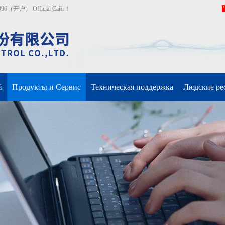
（开户） Official Сайт！
й
Продукты и Сервис
Техническая поддержка
Людские ре