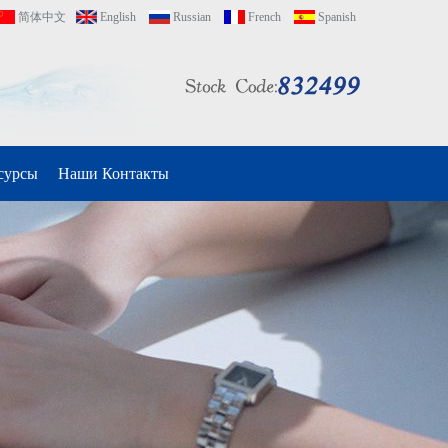
简体中文
English
Russian
French
Spanish
сурсы
Наши Контакты