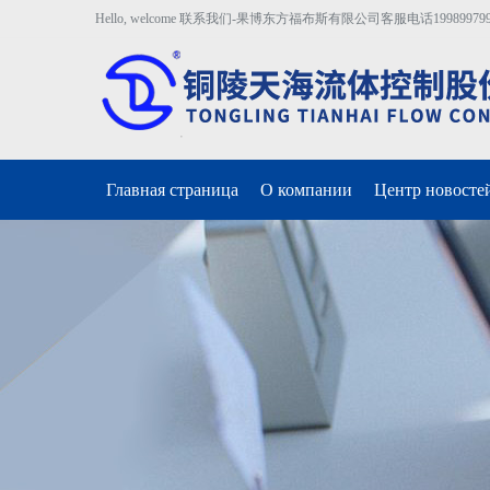
Hello, welcome 联系我们-果博东方福布斯有限公司客服电话19989979996
Главная страница
О компании
Центр новосте