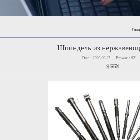
Глав
Шпиндель из нержавеющ
Date：2020-09-27
Browse：
921
分享到